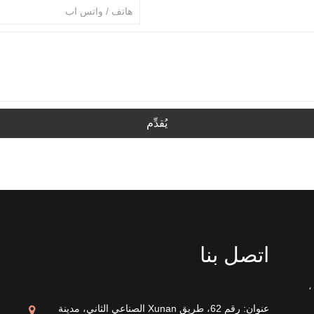
يُقدِّم
اتصل بنا
،
الخزف الصيني الأبيض
عنوان: رقم 62، طريق Xunan الصناعي الثاني، مدينة