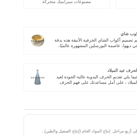
مصنوعات سيراميك متحركة
وب شاي
م تصميم أكواب الشاي الخزفية الأنيقة هذه بدقة
ي ديهوا، عاصمة البورسلين المشهورة عالميًا،
ع تراث سيراميك عمره ألف عام وتقنيات تصنيع
تطورة. باعتبارنا مصنعًا أصليًا، فإننا نتحكم في
ملية الإنتاج بأكملها بدءًا من اختيار المواد الخام
حتى إطلاق النار النهائي، مما يضمن جودة ثابتة
لحرف عيد الميلاد
حرفية الخزف الأصلية في كل قطعة.
يما يلي تقديم الحرف اليدوية عالية الجودة لعيد
لميلاد ، على أمل مساعدتك على فهم الحرف
ليدوية بشكل أفضل. نرحب بالعملاء الجدد
القدامى لمواصلة التعاون معنا لخلق مستقبل
فضل! نحن ندمج التصميم الخاص والبحث
التصنيع ، والتي تقدم خدمة ODM و OEM
 أربع مراحل: إنتاج المواد الخام (إنتاج الصقيل والطين) ،