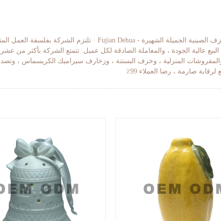
يقع Fujian Dehua Jinruixiang Ceramics Co. ، Ltd. في عاصمة الخزف الصيني
البيع عالية الجودة ، والمعاملة الصادقة لكل عميل. تتمتع الشركة بأكثر من ع
مفروشات المنزلية ، وخزف البستنة ، وزخارف سيراميك الكريسماس ، وتصديرها إلى 
لرقابة صارمة ، رضا العملاء 99٪