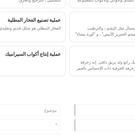
لشاي والأواني والأكواب المصنوعة
التشكيل ، التزجيج والحرق.
ريق الشاي صغيرًا جدًا ، ويجب أن
عملية تصنيع الفخار المطلية
الكريستال مثل اليشم ، والترطيب
الفخار المطلي هو شكل قديم وتقليدي 
م الخنزير الأبيض" ، و "أوزة بيضاء"
د ، في تاريخ تطور السيراميك يحتل
عملية إنتاج أكواب السيراميك
ك رائع وله بريق دافئ. إنه زخرفة
لزخرفة الخزفية ذات الإحساس بالعمر
في صناعة العديد من الحرف اليدوية