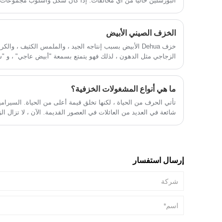
البورسلين خاليًا من أي مخالفات. إذا كان شكل وأسلوب مجموعات ا
صارم في كل عملية تصنيع بدءًا من معالجة
المواد الخام للكاولين عالية النقاء، والحرق
من البورسلين يجب أن يكونا متسقين ، فلا ينبغي أن يكون مقبض إب
بدرجة حرارة عالية، والتشطيب الزجاجي إلى
يكون الجسم مرتبطًا ارتباطًا وثيقًا بالغطاء.
التغليف النهائي.
الخزف الصيني الأبيض
خزف Dehua الأبيض بسبب إنتاجه الجيد ، والملمس الكثيف ، و
الزجاجي مثل الدهون ، لذلك فهو يتمتع بسمعة "أبيض عاجي" ، و "شح
وغيرها من السمعة ، في نظام الخزف الأبيض الصيني له أسلوب فري
مكانة مهمة ، في سمعة "الفن الشرقي" الدولي.
ما هي أنواع المشغولات الخزفية؟
تأتي الحرف من الحياة ، لكنها تخلق قيمة أعلى من الحياة. السيرامي
شائعة في العديد من العائلات في العصور القديمة. الآن ، لا تزال ا
تحظى بشعبية كبيرة. في العصر الحديث ، يتم استخدام السيراميك 
الخزفية ، وأصبح الشكل غنيًا. ما هي أنواع المشغولات الخزفية؟
إرسال استفسار