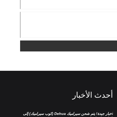
أحدث الأخبار
أخبار جيدة! يتم شحن سيراميك Dehua (كوب سيراميك) إلى
تصنيف طقم 