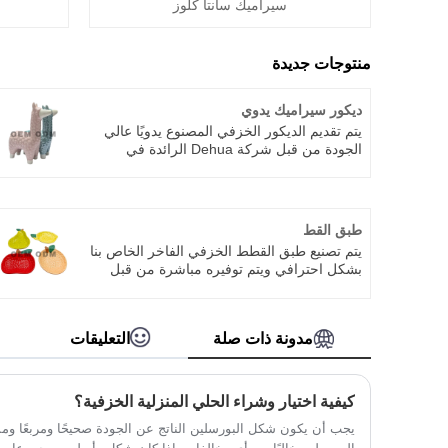
سيراميك سانتا كلوز
منتوجات جديدة
ديكور سيراميك يدوي
يتم تقديم الديكور الخزفي المصنوع يدويًا عالي
الجودة من قبل شركة Dehua الرائدة في
الصين. هذا منتج فخار صغير يستخدمه مصنعنا
لصنع فخار مصنوع يدويًا، وطين طبيعي عالي
الجودة للتزجيج، وتزجيج غير سام لحماية البيئة،
والحياكة اليدوية، والقولبة، والإصلاح. يمنح بناء
طبق القط
الطبقة العلوية من الزجاج والخزف عالي
يتم تصنيع طبق القطط الخزفي الفاخر الخاص بنا
الحرارة، وما إلى ذلك، كل قطعة نسيجًا طبيعيًا
بشكل احترافي ويتم توفيره مباشرة من قبل
فريدًا، مع اختلافات دقيقة في الشكل وإحساسًا
مصنع مصدر سيراميك Dehua الأصلي، الموجود
فريدًا بالجودة.
في Fujian Dehua، عاصمة الخزف الصينية
المشهورة عالميًا والتي تتمتع بآلاف السنين من
مدونة ذات صلة
التعليقات
براعة السيراميك الناضجة. على عكس الموردين
التجاريين العاديين، نحن شركة مصنعة متكاملة
مع البحث والتطوير المستقل، وتطوير القوالب،
والإنتاج الضخم، وفحص الجودة وقدرات التصدير
كيفية اختيار وشراء الحلي المنزلية الخزفية؟
العالمية. بامتلاكنا خطوط إنتاج كاملة وورش
يجب أن يكون شكل البورسلين الناتج عن الجودة صحيحًا ومربعًا و
عمل موحدة خالية من الغبار، فإننا نتحكم بشكل