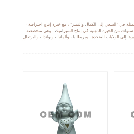
ة الجميلة الشهيرة - Fujian Dehua · تلتزم الشركة بفلسفة العمل المتمثلة في "السعي إلى الكمال والتميز" ، مع خبرة إنتاج احترافية ،
شر سنوات من الخبرة المهنية في إنتاج السيراميك ، وهي متخصصة
الولايات المتحدة ، وبريطانيا ، وألمانيا ، وبولندا ، والبرتغال