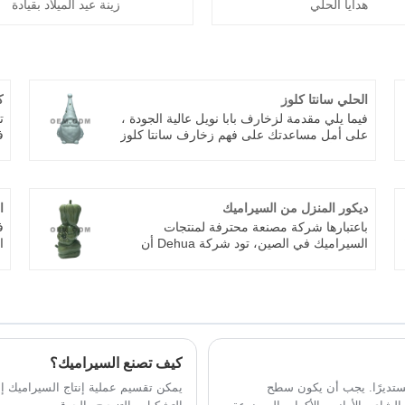
هدايا الحلي
زينة عيد الميلاد بقيادة
الحلي سانتا كلوز
ك
فيما يلي مقدمة لزخارف بابا نويل عالية الجودة ،
ت
على أمل مساعدتك على فهم زخارف سانتا كلوز
ف
بشكل أفضل. نرحب بالعملاء الجدد والقدامى
م
لمواصلة التعاون معنا لخلق مستقبل أفضل!
م
ع
و
ديكور المنزل من السيراميك
ا
و
باعتبارها شركة مصنعة محترفة لمنتجات
ف
السيراميك في الصين، تود شركة Dehua أن
ا
تقدم لك ديكورًا منزليًا من السيراميك عالي
ا
الجودة متخصصًا في تحويل المعادن الطبيعية إلى
و
زخارف متطورة تبث الحياة في أي غرفة. يتميز
أ
بإطلاق درجة حرارة عالية لمقاومة فائقة للخدش
و
والبهتان، مما يوفر حلاً خاليًا من الرصاص وغير
سام، وبريقًا مصنوعًا يدويًا أطول بكثير من
البدائل الراتنجية أو البلاستيكية، فلا تتردد في
كيف تصنع السيراميك؟
الاتصال بنا.
مستديرًا. يجب أن يكون سطح
يمكن تقسيم عملية إنتاج السيراميك إلى