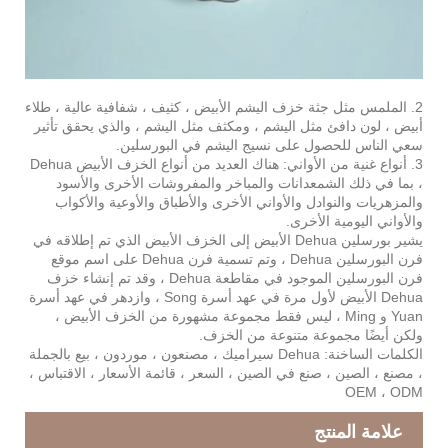
2. الملمس مثل جثة خزف اليشم الأبيض ، كثيف ، شفافية عالية ، طلاء
أبيض ، لون دافئ مثل اليشم ، ومكثف مثل اليشم ، والذي يحقق تأثير
سعي الناس للحصول على نسيج اليشم في البورسلين.
3. أنواع غنية من الأواني: هناك العديد من أنواع الخزف الأبيض Dehua
، بما في ذلك الشمعدانات والمباخر والمفروشات الأخرى والأسود
والمزهريات والنوادل والأواني الأخرى والأطباق والأوعية والأكواب
والأواني اليومية الأخرى.
يشير بورسلين Dehua الأبيض إلى الخزف الأبيض الذي تم إطلاقه في
فرن البورسلين Dehua ، وتم تسمية فرن Dehua على اسم موقع
فرن البورسلين الموجود في مقاطعة Dehua ، وقد تم إنشاء خزف
Dehua الأبيض لأول مرة في عهد أسرة Song ، وازدهر في عهد أسرة
Yuan و Ming ، ليس فقط مجموعة مشهورة من الخزف الأبيض ،
ولكن أيضًا مجموعة متنوعة من الخزف.
الكلمات الساخنة: Dehua سيراميك ، مصنعون ، موردون ، بيع بالجملة
، مصنع ، الصين ، صنع في الصين ، السعر ، قائمة الأسعار ، الاقتباس ،
OEM ، ODM
علامة المنتج