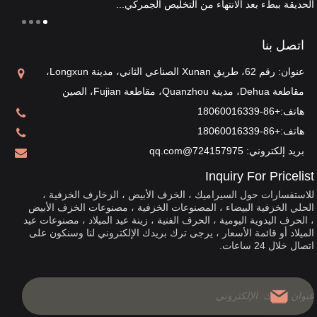
الحديقة ببطء بعد الانتهاء من التخليص الجمركي...
ثقافة 
اتصل بنا
عنوان: رقم 62، طريق Xunan الصناعي الثاني، مدينة Longxun،
مقاطعة Dehua، مدينة Quanzhou، مقاطعة Fujian، الصين
هاتف:
+86-18060016339
هاتف:
+86-18060016339
بريد إلكتروني:
724157975@qq.com
Inquiry For Pricelist
للاستفسارات حول السيراميك ، الخزف الأبيض ، الزخارف الخزفية ،
الحلي الخزفية البيضاء ، المصنوعات الخزفية ، مصنوعات الخزف الأبيض
، الحرف اليدوية اليومية ، الحرف الفنية ، زينة عيد الميلاد ، مصنوعات عيد
الميلاد أو قائمة الأسعار ، يرجى ترك بريدك الإلكتروني لنا وسنكون على
اتصال خلال 24 ساعات.