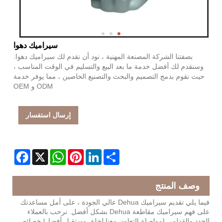
سيراميك دهوا
بصفتنا الشركة المصنعة المهنية ، نود أن نقدم لك سيراميك دهوا.
وسنقدم لك أفضل خدمة ما بعد البيع والتسليم في الوقت المناسب ،
حيث نقوم بدمج التصميم والبحث والتصنيع الخاصين ، مما يوفر خدمة
ODM و OEM
إرسال استفسار
Facebook
WhatsApp
X
Pinterest
LinkedIn
Share
وصف المنتج
فيما يلي تقديم سيراميك Dehua عالي الجودة ، على أمل مساعدتك
على فهم سيراميك مقاطعة Dehua بشكل أفضل. نرحب بالعملاء
الجدد والقدامى لمواصلة التعاون معنا لخلق مستقبل أفضل! خصائص