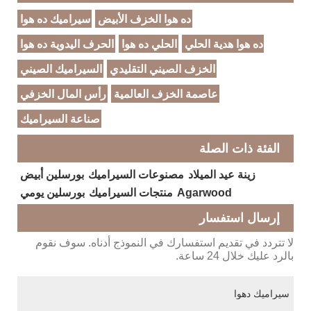
ده هوا الخزف الأبيض
سيراميك ده هوا
ده هوا هدية الحلي
الحلي ده هوا
الحرف اليدوية ده هوا
الخزف الصيني التقليدي
السيراميك الصيني
عاصمة الخزف العالمية
رأس المال الخزفي
صناعة السيراميك
الفئة ذات الصلة
زينة عيد الميلاد
مصنوعات السيراميك
بورسلين أبيض
Agarwood
منتجات السيراميك
بورسلين يومي
إرسال استفسار
لا تتردد في تقديم استفسارك في النموذج أدناه. سوف نقوم
بالرد عليك خلال 24 ساعة.