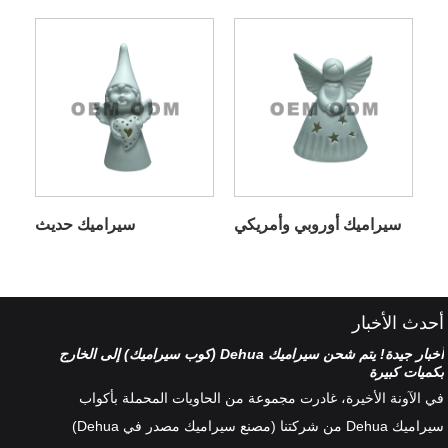
سيراميك أوروبي وأمريكي
سيراميك حديث
أحدث الأخبار
أخبار جيدة! يتم شحن سيراميك Dehua (كوب سيراميك) إلى الخارج
تصنيف
بكميات كبيرة
هناك 
في الآونة الأخيرة، غادرت مجموعة من الحاويات المحملة بأكواب
أطقم 
سيراميك Dehua من شركتنا (مصنع سيراميك مصدر في Dehua)
الخزف