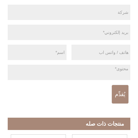
يُقدِّم
منتجات ذات صله