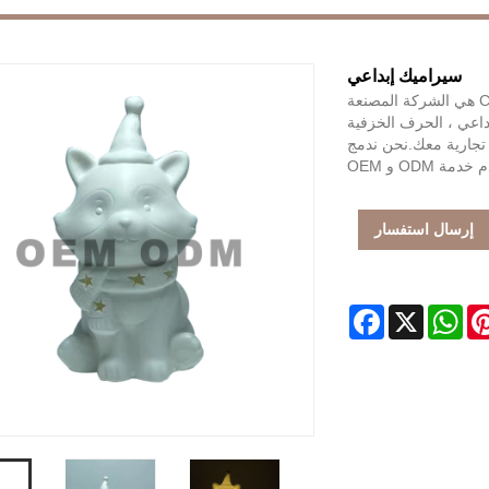
سيراميك إبداعي
China Fujian Dehua Jinruixiang Ceramics Co. ، Ltd هي الشركة المصنعة
داعي ، الحرف الخزفية
ة تجارية معك.نحن ندمج
ODM و OEM
إرسال استفسار
Facebook
WhatsApp
X
Pintere