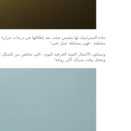
مادة السيراميك لها ملمس صلب بعد إطلاقها في درجات حرارة عال
مختلفة ، فهي ببساطة عمل فني!
وستكون الأعمال الفنية الخزفية اليوم ، التي تتخلص من الشكل ا
وتجعل وقت منزلك أكثر روعة!