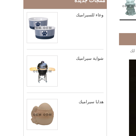
منتجات جديدة
وعاء للسيراميك
 لك
شواية سيراميك
هدايا سيراميك