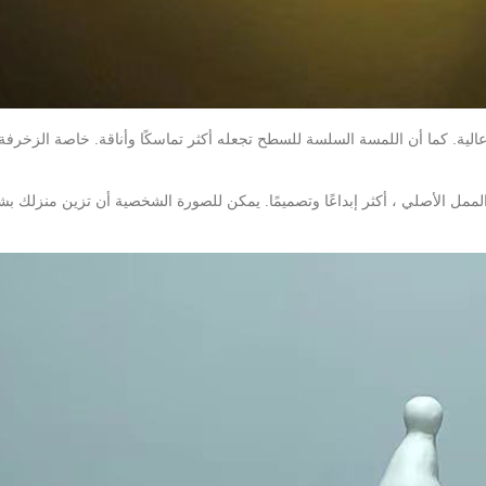
ية. كما أن اللمسة السلسة للسطح تجعله أكثر تماسكًا وأناقة. خاصة الزخرفة 
لممل الأصلي ، أكثر إبداعًا وتصميمًا. يمكن للصورة الشخصية أن تزين منزلك ب