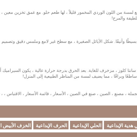
لمسة من اللون الوردي المخمور قليلاً ، لها طعم حلو. مع عمق تخزين معين ، 
طيفة والمرح!
 بسيطًا وأنيقًا. شكل الأيائل الصغيرة ، مع سطح غير لامع وملمس دقيق وتصميم
 سانتا كلوز ، مزخرف للغاية. بعد الحرق بدرجة حرارة عالية ، يكون السيراميك أ
اطعًا وبراقًا ، مما يضيف لمسة من المناظر الطبيعية إلى المنزل!
الكلمات الساخنة: سيراميك إبداعي
 هدية الإبداعية
الحلي الإبداعية
الحرف الإبداعية
الخزف الأبيض ال