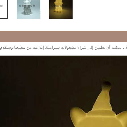
اعية ، يمكنك أن تطمئن إلى شراء مشغولات سيراميك إبداعية من مصنعنا وسنقدم