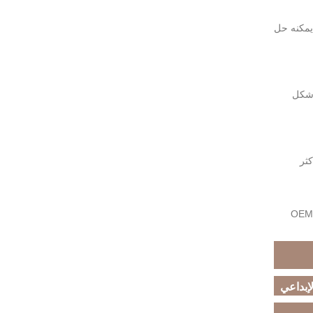
يمكنه حل
 شكل
كثر
 ، مصنعون ، موردون ، بيع بالجملة ، مصنع ، الصين ، صنع في الصين ، الأسعار ، قائمة الأسعار ، الاقتباس ، OEM ،
إبداعي