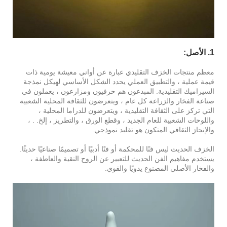
1. الأصل:
معظم منتجات الخزف التقليدي عبارة عن أواني معيشة يومية ذات
قيمة عملية ، والتطبيق العملي يحدد الشكل الأساسي لهيكل نمذجة
السيراميك التقليدية. المبدعون هم حرفيون ومزارعون ، يعملون في
صناعة الفخار والزراعة كل عام ، ويتعرضون للثقافة المحلية الشعبية
التي تركز على الثقافة التقليدية ، ويتعرضون للدراما المحلية ،
واللوحات الشعبية للعام الجديد ، وقطع الورق ، والتطريز ، إلخ. . ،
والإنجاز الثقافي المتكون هو تقليد نموذجي.
الخزف الحديث ليس فنًا للمحكمة أو فنًا أدبيًا أو تصميمًا صناعيًا حديثًا.
يستخدم مفاهيم الفن الحديث للتعبير عن الروح النقية والعاطفة ،
والفخار الأصلي المصنوع يدويًا والقوي.