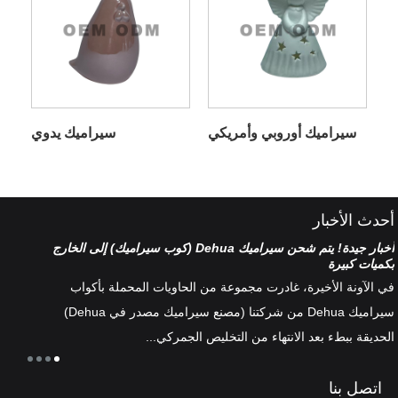
سيراميك أوروبي وأمريكي
سيراميك يدوي
أحدث الأخبار
أخبار جيدة! يتم شحن سيراميك Dehua (كوب سيراميك) إلى الخارج
تصنيف
بكميات كبيرة
هناك 
في الآونة الأخيرة، غادرت مجموعة من الحاويات المحملة بأكواب
أطقم 
سيراميك Dehua من شركتنا (مصنع سيراميك مصدر في Dehua)
الخزف
الحديقة ببطء بعد الانتهاء من التخليص الجمركي...
ثقافة 
اتصل بنا