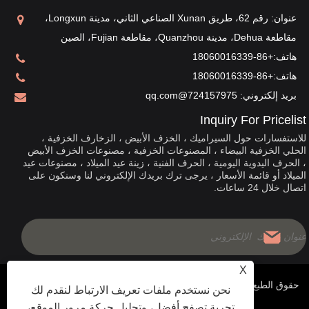
عنوان: رقم 62، طريق Xunan الصناعي الثاني، مدينة Longxun،
مقاطعة Dehua، مدينة Quanzhou، مقاطعة Fujian، الصين
هاتف:
+86-18060016339
هاتف:
+86-18060016339
بريد إلكتروني:
724157975@qq.com
Inquiry For Pricelist
للاستفسارات حول السيراميك ، الخزف الأبيض ، الزخارف الخزفية ،
الحلي الخزفية البيضاء ، المصنوعات الخزفية ، مصنوعات الخزف الأبيض
، الحرف اليدوية اليومية ، الحرف الفنية ، زينة عيد الميلاد ، مصنوعات عيد
الميلاد أو قائمة الأسعار ، يرجى ترك بريدك الإلكتروني لنا وسنكون على
اتصال خلال 24 ساعات.
X
حقوق الطبع والنشر © 2020 China Fujian Dehua Jinruixiang
نحن نستخدم ملفات تعريف الارتباط لنقدم لك
تجربة تصفح أفضل، وتحليل حركة مرور الموقع،