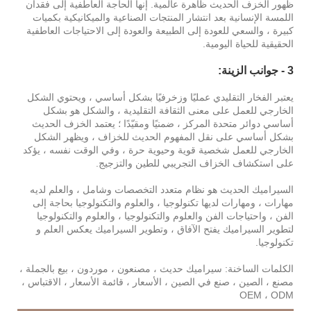
ظهور الخزف الحديث ظاهرة عالمية. إنها الحاجة العاطفية إلى فقدان
اللمسة الإنسانية بعد انتشار المنتجات الصناعية والميكانيكية بكميات
كبيرة ، والسعي للعودة إلى الطبيعة والعودة إلى الاحتياجات العاطفية
الحقيقية للحياة اليومية.
3 - جوانب الزينة:
يعتبر الفخار التقليدي عمليًا وزخرفيًا بشكل أساسي ، ويحتوي الشكل
الخارجي للعمل على معنى الثقافة التقليدية ، والشكل هو بشكل
أساسي دوائر متحدة المركز ، ضمنيًا ومقيّدًا ؛ يعتمد الخزف الحديث
بشكل أساسي على نقل المفهوم الحديث للخزاف ، ويظهر الشكل
الخارجي للعمل شخصية قوية وحيوية حرة ، وفي الوقت نفسه ، يؤكد
على استكشاف الخزاف التجريبي للطين والتزجيج.
السيراميك الحديث هو نظام متعدد التخصصات وشامل ، والعلم لديه
مهارات ، ومهارات لديها تكنولوجيا ، والعلوم والتكنولوجيا بحاجة إلى
الفن ، واحتياجات الفن والعلوم والتكنولوجيا ، والعلوم والتكنولوجيا
لتطوير السيراميك يفتح الآفاق ، وتطوير السيراميك يعكس العلم و
تكنولوجيا.
الكلمات الساخنة: سيراميك حديث ، مصنعون ، موردون ، بيع بالجملة ،
مصنع ، الصين ، صنع في الصين ، الأسعار ، قائمة الأسعار ، الاقتباس ،
OEM ، ODM