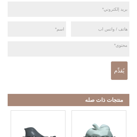
يُقدِّم
منتجات ذات صله