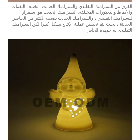
الفرق بين السيراميك التقليدي والسيراميك الحديث ، تختلف التقنيات
والأنماط والديكورات المختلفة. السيراميك الحديث هو استمرار
للسيراميك التقليدي ، والسيراميك الحديث يضيف الكثير من العناصر
الحديثة ، بحيث يتم تحسين عملية الإنتاج بشكل كبير! لكن السيراميك
التقليدي له جوهره الخاص!