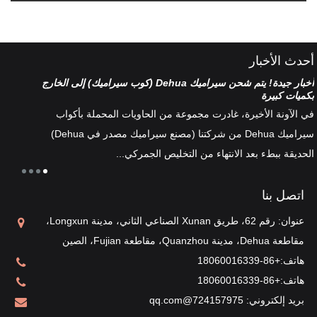
أحدث الأخبار
أخبار جيدة! يتم شحن سيراميك Dehua (كوب سيراميك) إلى الخارج
تصنيف
بكميات كبيرة
هناك 
في الآونة الأخيرة، غادرت مجموعة من الحاويات المحملة بأكواب
أطقم 
سيراميك Dehua من شركتنا (مصنع سيراميك مصدر في Dehua)
الخزف
الحديقة ببطء بعد الانتهاء من التخليص الجمركي...
ثقافة 
اتصل بنا
عنوان: رقم 62، طريق Xunan الصناعي الثاني، مدينة Longxun،
مقاطعة Dehua، مدينة Quanzhou، مقاطعة Fujian، الصين
هاتف:
+86-18060016339
هاتف:
+86-18060016339
بريد إلكتروني:
724157975@qq.com