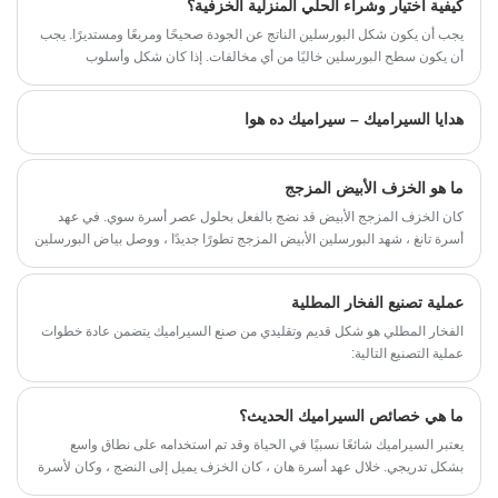
كيفية اختيار وشراء الحلي المنزلية الخزفية؟
الطبيعي.
السيراميك المريح، ونحن نركز على حلول التغذية
يجب أن يكون شكل البورسلين الناتج عن الجودة صحيحًا ومربعًا ومستديرًا. يجب
الصحية للقطط ونزود العلامات التجارية العالمية
للحيوانات الأليفة والبائعين عبر الحدود وتجار
أن يكون سطح البورسلين خاليًا من أي مخالفات. إذا كان شكل وأسلوب
الحيوانات الأليفة بالجملة بأوعية قطط مرتفعة عالية
مجموعات الشاي والأواني والأكواب المصنوعة من البورسلين يجب أن يكونا
الجودة بالجملة وخدمات تخصيص OEM وODM
متسقين ، فلا ينبغي أن يكون مقبض إبريق الشاي صغيرًا جدًا ، ويجب أن يكون
كاملة الدعم.
هدايا السيراميك – سيراميك ده هوا
الجسم مرتبطًا ارتباطًا وثيقًا بالغطاء.
ما هو الخزف الأبيض المزجج
كان الخزف المزجج الأبيض قد نضج بالفعل بحلول عصر أسرة سوي. في عهد
أسرة تانغ ، شهد البورسلين الأبيض المزجج تطورًا جديدًا ، ووصل بياض البورسلين
أيضًا إلى أكثر من 70٪ ، وهو ما يقترب من مستوى البورسلين الراقي الحديث
عالي الجودة ، والذي أرسى أساسًا صلبًا للبورسلين المزجج والمزجج.
عملية تصنيع الفخار المطلية
الفخار المطلي هو شكل قديم وتقليدي من صنع السيراميك يتضمن عادة خطوات
عملية التصنيع التالية:
ما هي خصائص السيراميك الحديث؟
يعتبر السيراميك شائعًا نسبيًا في الحياة وقد تم استخدامه على نطاق واسع
بشكل تدريجي. خلال عهد أسرة هان ، كان الخزف يميل إلى النضج ، وكان لأسرة
تانغ أسلوبها الفني الخاص ، كما كان لخزف سلالات سونغ ومينغ وتشينغ خصائصه