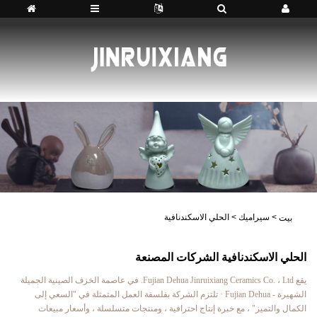
>
سيراميك
>
الحلي الاسكندنافية
بيت
الحلي الاسكندنافية الشركات المصنعة
يقع Fujian Dehua Jinruixiang Ceramics Co. ، Ltd. في عاصمة الخزف الصينية الجميلة
الشهيرة - Fujian Dehua · تلتزم الشركة بفلسفة العمل المتمثلة في "السعي إلى
الكمال والتميز" ، مع خبرة إنتاج احترافية ، ومنتجات متسلسلة ، وأسعار مبيعات