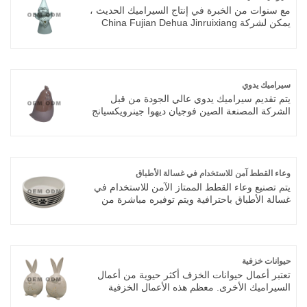
مع سنوات من الخبرة في إنتاج السيراميك الحديث ،
يمكن لشركة China Fujian Dehua Jinruixiang
Ceramics Co. ، Ltd توفير مجموعة واسعة من
السيراميك الحديث. يمكن للسيراميك الحديث عالي
الجودة أن يلبي العديد من التطبيقات ، إذا كنت بحاجة
، يرجى الحصول على خدمتنا عبر الإنترنت في الوقت
المناسب حول Modern Ceramics. بالإضافة إلى
سيراميك يدوي
قائمة المنتجات أدناه ، يمكنك أيضًا تخصيص سيراميك
يتم تقديم سيراميك يدوي عالي الجودة من قبل
حديث فريد وفقًا لاحتياجاتك الخاصة.
الشركة المصنعة الصين فوجيان ديهوا جينرويكسيانج
سيراميك المحدودة. شراء سيراميك يدوي عالي
الجودة مباشرة بسعر منخفض.
وعاء القطط آمن للاستخدام في غسالة الأطباق
يتم تصنيع وعاء القطط الممتاز الآمن للاستخدام في
غسالة الأطباق باحترافية ويتم توفيره مباشرة من
قبل مصنع مصدر سيراميك Dehua الأصلي، عاصمة
البورسلين الشهيرة في الصين مع آلاف السنين من
تكنولوجيا صناعة السيراميك الناضجة. باعتبارنا مصنعًا
حقيقيًا يدمج البحث والتطوير المستقل، وإنتاج
القوالب، والحرق في درجات الحرارة العالية،
حيوانات خزفية
والمعالجة الدقيقة وخدمات التصدير العالمية، فإننا
تعتبر أعمال حيوانات الخزف أكثر حيوية من أعمال
نتمتع بمزايا سلسلة صناعية كاملة، ونتخلى عن
السيراميك الأخرى. معظم هذه الأعمال الخزفية
الروابط الوسيطة التافهة ونضمن أن كل وعاء قطط
عبارة عن أشياء صغيرة بشكل أساسي ، وهذا الشكل