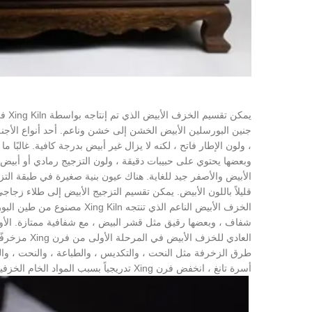
يمكن
جنين البورسلين الأبيض الخشن إلى خشن وناعم. أحد أنواع الأجنة
، ولون الإطار فاتح ، لكنه لا يزال غير أبيض بدرجة كافية. غالبًا 
وبعضها يحتوي على حبيبات دقيقة ، ولون التزجيج رمادي أو أبيض
الأبيض والأصفر جيد للغاية. هناك عيون بنية صغيرة في طبقة الت
قليلاً باللون الأبيض. يمكن تقسيم التزجيج الأبيض إلى طلاء زجاج
الخزف الأبيض الناعم الذي تن
شفاف ، وبعضها رقيق مثل قشر البيض ، مع شفافية ممتازة. الأوا
العادي للخز
طرق الزخرفة مثل النحت ، والتكديس ، والطباعة ، والنحت ، وا
أسرة تانغ ، انخفض فرن Xing تدريجياً بسبب المواد الخام الخزفية.