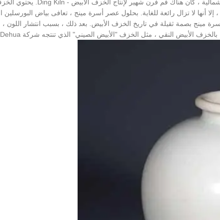
المنتج في هذه الفترة مشهورًا جدًا. في أوائل عهد أسرة سونغ الشمالية ، كان هناك فم فرن
لا أنها لا تزال رائعة للغاية. بحلول عصر أسرة مينج ، تعافى بياض البورسلين ا
رة مينج بصمة ثقيلة في تاريخ الخزف الأبيض. بعد ذلك ، بسبب انتشار اللون ،
بالخزف الأبيض النقي ، مثل الخزف "الأبيض الصيني" الذي تنتجه شركة Dehua.