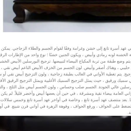
 تقسيم الخزف الأبيض الذي تم إنتاجه بواسطة Xing Kiln في عهد أسرة تانغ إلى خشن وغرامة وفقًا لقوام الجسم والطلاء الزجاجي. ي
 الخشنة لونه رمادي وأبيض ، ويكون الجنين خشنًا ؛ نوع واحد من الإطارات الرق
ما يتم وضع طبقة من تربة المكياج البيضاء لتبييضها. تزجيج البورسلين الأبيض الخش
 حليبي ، وهناك أصفر وأبيض. لون الجسم من الخزف الأبيض الناعم أبيض نقي ، 
زجيج. يتم تغطية الأواني في الغالب بطبقة زجاجية ، ولون التزجيج أبيض نقي أو 
ي سميك ورقيق ، حيث يمثل التزجيج السميك الأغلبية ويمثل التزجيج الرقيق الأقل
تجه Xing Kiln مصنوع من طين البورسلين عالي الجودة. الجسم صلب وحساس ، ولون الجسم أبيض مثل الثلج ، وا
ني العامة بيضاء نقية ومشرقة ، في حين أن بعضها أبيض وأخضر قليلاً. لم يكن
ف الأبيض في المرحلة الأولى من فرن Xing مزخرفًا. بعد منتصف عهد أسرة تانغ ، وخاصة في أواخر عهد أسرة تانغ وخمس س
لضغط على الحواف ، ورفع الحواف ، وفوهة الزهرة في أواني فرن شينغ. في أو