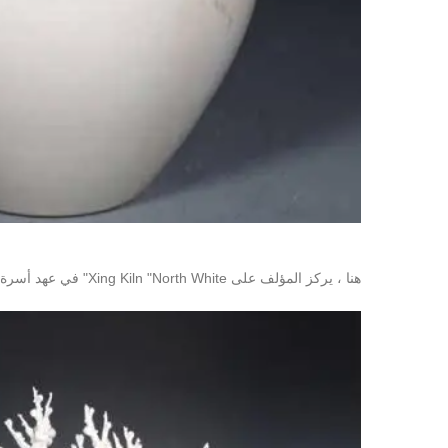
هنا ، يركز المؤلف على Xing Kiln "North White" في عهد أسرة Tang و Dehua White Porcelain المشهور بـ "China White" اليوم.