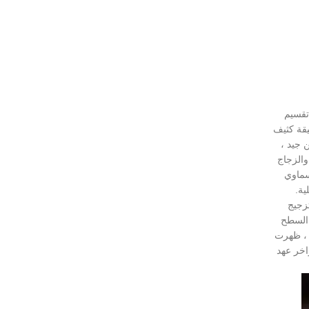
مكن تقسيم
يقة كثيف
ن جيد ،
والزجاج
سماوي
ية.
لتزجيج
 السطح
لالات ، ظهرت
اخر عهد