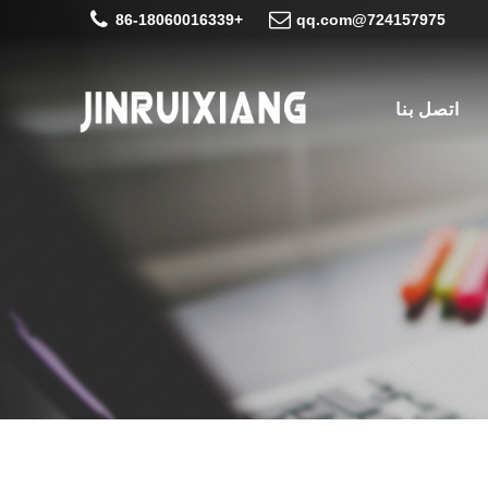
+86-18060016339
724157975@qq.com
اتصل بنا