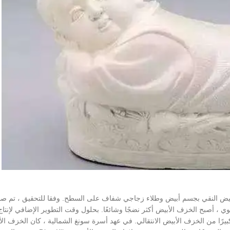
لأبيض النقي بجسم أبيض وطلاء زجاجي شفاف على السطح. وفقا للتحقيق ، تم ص
، أصبح الخزف الأبيض أكثر نضجًا وشائعًا. بحلول وقت التطوير الإضافي لإنتا
ج فرن Xing في هذه الفترة عددًا كبيرًا من الخزف الأبيض الانتقالي. في عهد أسرة سونغ الشمالية ، كان الخزف 