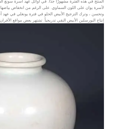
لأسرة يوان على اللون السماوي. على الرغم من انخفاض بياضها ، إ
وتحسن ، وترك التزجيج الأبيض الحلو في فترة يونغلي في عهد أس
إنتاج البورسلين الأبيض النقي تدريجياً. تشتهر بعض مواقع الأفران 