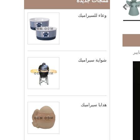
منتجات جديدة
وعاء للسيراميك
 لمعايير
شواية سيراميك
هدايا سيراميك