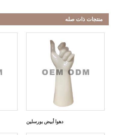
منتجات ذات صله
دهوا أبيض بورسلين