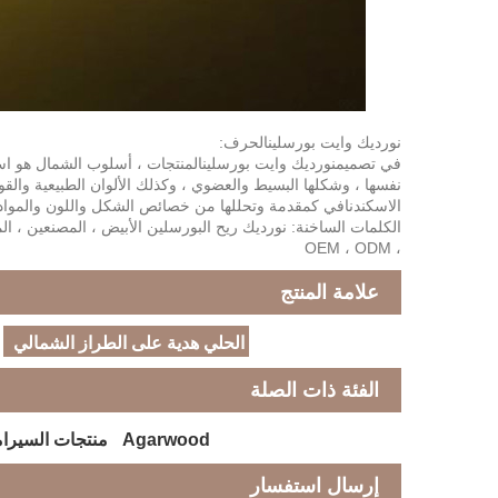
نورديك وايت بورسلين
الحرف:
في تصميم
نورديك وايت بورسلين
المنتجات ، أسلوب الشمال هو اس
نفسها ، وشكلها البسيط والعضوي ، وكذلك الألوان الطبيعية وال
الاسكندنافي كمقدمة وتحللها من خصائص الشكل واللون والمواد
الكلمات الساخنة: نورديك ريح البورسلين الأبيض ، المصنعين ، الم
، OEM ، ODM
علامة المنتج
الحلي هدية على الطراز الشمالي
الفئة ذات الصلة
Agarwood
منتجات السيرا
إرسال استفسار