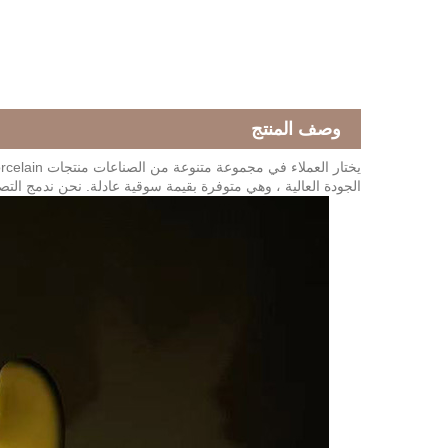
وصف المنتج
الجودة العالية ، وهي متوفرة بقيمة سوقية عادلة. نحن ندمج التصميم ا