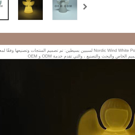
يختار العملاء في مجموعة متنوعة من الصناعات منتجات Nordic Wind White Porcelain لسببين بسيطين: تم تصميم المنتجات وتصنيعها وفقًا
لخاص والبحث والتصنيع ، والتي تقدم خدمة ODM و OEM