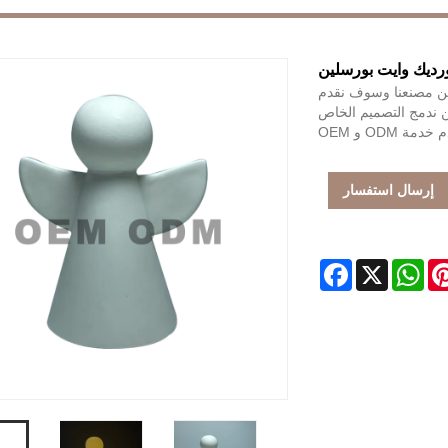
رديك وايت بورسلين
أن تطمئن إلى شراء Nordic Wind White Porcelain من مصنعنا وسوف نقدم
ن ندمج التصميم الخاص
 ODM و OEM
إرسال استفسار
Facebook
WhatsApp
X
Pintere