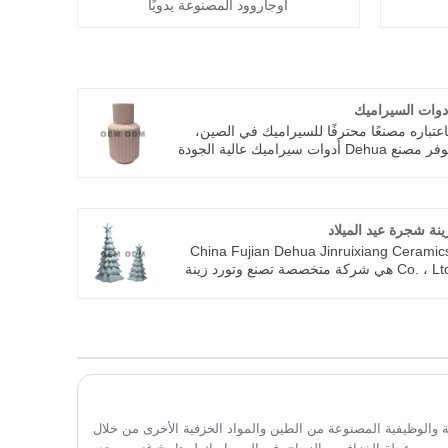
أوجاروود المصنوعة يدويًا
دوات السيراميك
اعتباره مصنعًا محترفًا للسيراميك في الصين،
يوفر مصنع Dehua أدوات سيراميك عالية الجودة
صنوعة من الطين الطبيعي عالي النقاء، ويتم
رقها في درجات حرارة عالية واستخدام طلاء
جاجي صديق للبيئة. يتميز السيراميك بسطح
ملس، ومقاوم للخدش، ومقاوم للحرارة، ويلبي
ينة شجرة عيد الميلاد
عايير السلامة الغذائية الدولية.
China Fujian Dehua Jinruixiang Ceramic
Co. ، Ltd هي شركة متخصصة تصنع وتورد زينة
جرة عيد الميلاد في الصين ، إذا كنت تبحث عن
فضل زينة شجرة عيد الميلاد بسعر منخفض ،
استشرنا الآن!
ية والوظيفية المصنوعة من الطين والمواد الخزفية الأخرى من خلال