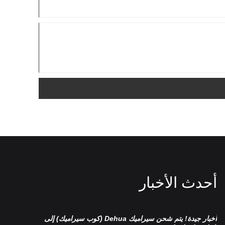
أحدث الأخبار
أخبار جيدة! يتم شحن سيراميك Dehua (كوب سيراميك) إلى
تصنيف طقم 