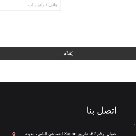
يُقدِّم
اتصل بنا
،
الخزف الصيني الأبيض
عنوان: رقم 62، طريق Xunan الصناعي الثاني، مدينة