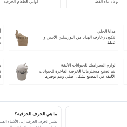
وعاء ماء القط
أواني الطعام الخزفية
هدايا الحلي
أ
تتكون زخارف الهدايا من البورسلين الأبيض و
ب
LED.
م
ح
ز
أ
لوازم السيراميك للحيوانات الأليفة
ز
م
يتم تصنيع مستلزماتنا الخزفية الفاخرة للحيوانات
s
الأليفة في المصنع بشكل أصلي ويتم توفيرها
مباشرة من قبل مصنع محترف لمصدر
ش
السيراميك الأصلي لشركة Dehua، المشهور
أ
باسم عاصمة البورسلين في الصين مع آلاف
ف
السنين من براعة السيراميك الرائعة ومزايا
السلسلة الصناعية الكاملة. باعتبارنا مصنعًا
متكاملًا حقيقيًا متخصصًا في منتجات سيراميك
الحيوانات الأليفة ذات السلسلة الكاملة، فإننا
ما هي الحرف الخزفية؟
نغطي البحث والتطوير المستقل وتخصيص
تشير الحرف الخزفية إلى الأشياء الفن
القالب والحرق في درجات الحرارة العالية