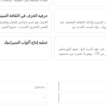
تقنيات مختلفة مثل القولبة ، والنحت ،
والتزجيج الدقيق والفحص الصارم للجودة
وخدمات التصدير العالمية.
ثقافات متنوعة في جميع أنحاء العالم.
حرفية الخزف في الثقافة الصيني
يدوية وكذلك الثقافة الشعبية. تعد
الخزف هو اسم جماعي للفخار والخزف ، 
ويل ، وقد قدمت العديد من
العصر الحجري الحديث ، تتمتع الصين 
في تكنولوجيا وفن الخزف لها أهمية
والخزف على مواد وخصائص مختلفة.
عملية إنتاج أكواب السيراميك
في عهد أسرة تانغ ، شهد البورسلين
الأبيض المزجج تطورًا جديدًا ، ووصل بياض البورسلين أيضًا إلى أكثر من 70٪ ، وهو ما يقترب من مستوى
 للبورسلين المزجج والمزجج.