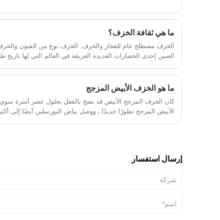
ما هي ثقافة الخزف؟
الخزف مصطلح عام للفخار والخزف. الخزف نوع من الفنون والحرف ال
الصين إحدى الحضارات العديدة العريقة في العالم التي لها تاريخ ط
الإسهامات الهامة في تقدم المجتمع البشري وتنميته. إن الإنجازات 
خاصة.
ما هو الخزف الأبيض المزجج
كان الخزف المزجج الأبيض قد نضج بالفعل بحلول عصر أسرة سوي. 
البورسلين الراقي الحديث عالي الجودة ، والذي أرسى أساسًا صلبًا
إرسال استفسار