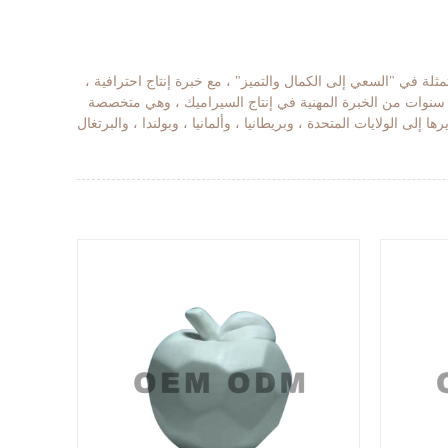
ة الجميلة الشهيرة - Fujian Dehua · تلتزم الشركة بفلسفة العمل المتمثلة في "السعي إلى الكمال والتميز" ، مع خبرة إنتاج احترافية ،
شر سنوات من الخبرة المهنية في إنتاج السيراميك ، وهي متخصصة
الولايات المتحدة ، وبريطانيا ، وألمانيا ، وبولندا ، والبرتغال