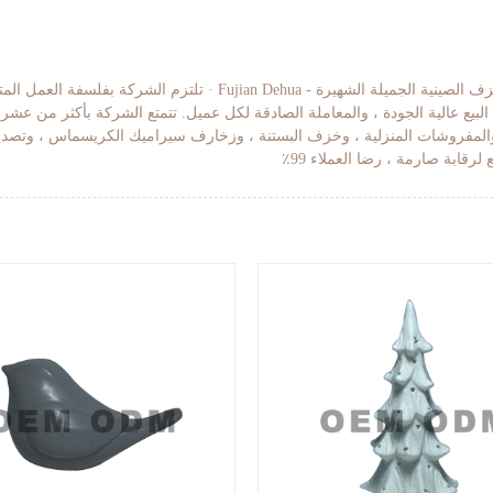
يقع Fujian Dehua Jinruixiang Ceramics Co. ، Ltd. في عاصمة الخزف الصيني
البيع عالية الجودة ، والمعاملة الصادقة لكل عميل. تتمتع الشركة بأكثر من ع
مفروشات المنزلية ، وخزف البستنة ، وزخارف سيراميك الكريسماس ، وتصديرها إلى 
لرقابة صارمة ، رضا العملاء 99٪