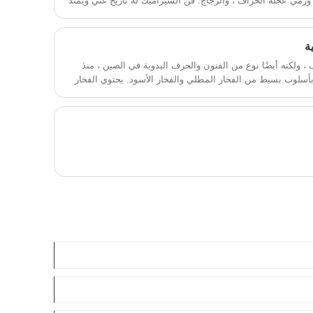
 ورمي عجلة الخزاف ، والزجاج. فن السيراميك له تاريخ غني ويمتد
ة
ولكنه أيضًا نوع من الفنون والحرف اليدوية في الصين ، منذ
بأسلوب بسيط من الفخار المطلي والفخار الأسود. يحتوي الفخار