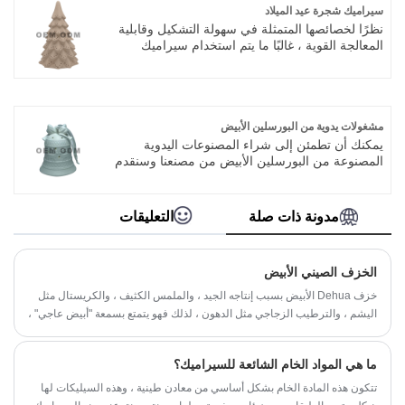
الشعبية الأخرى ، نفذت إصلاحًا جريئًا على السكين ،
سيراميك شجرة عيد الميلاد
يمكن أن يكون أي شكل ، أي مفهوم إبداعي على
نظرًا لخصائصها المتمثلة في سهولة التشكيل وقابلية
حامل المواد ، تم تطوير بعض تقنيات نحت المصباح ،
المعالجة القوية ، غالبًا ما يتم استخدام سيراميك
كما تطورت تقنية نحت الخزف المجوف.
شجرة عيد الميلاد لتشكيل وصنع الحرف الزخرفية
الخزفية بأشكال مختلفة ؛ لا تتمتع شجرة عيد الميلاد
الخزفية بتأثير زخرفي جيد فحسب ، بل إنها توفر
أيضًا جوًا احتفاليًا مريحًا وسعيدًا!
مشغولات يدوية من البورسلين الأبيض
يمكنك أن تطمئن إلى شراء المصنوعات اليدوية
المصنوعة من البورسلين الأبيض من مصنعنا وسنقدم
لك أفضل خدمة ما بعد البيع والتسليم في الوقت
المناسب.نحن ندمج التصميم الخاص والبحث والتصنيع
، والتي تقدم خدمة ODM و OEM
مدونة ذات صلة
التعليقات
الخزف الصيني الأبيض
خزف Dehua الأبيض بسبب إنتاجه الجيد ، والملمس الكثيف ، والكريستال مثل
اليشم ، والترطيب الزجاجي مثل الدهون ، لذلك فهو يتمتع بسمعة "أبيض عاجي" ،
و "شحم الخنزير الأبيض" ، و "أوزة بيضاء" وغيرها من السمعة ، في نظام الخزف
الأبيض الصيني له أسلوب فريد ، في تاريخ تطور السيراميك يحتل مكانة مهمة ،
ما هي المواد الخام الشائعة للسيراميك؟
في سمعة "الفن الشرقي" الدولي.
تتكون هذه المادة الخام بشكل أساسي من معادن طينية ، وهذه السيليكات لها