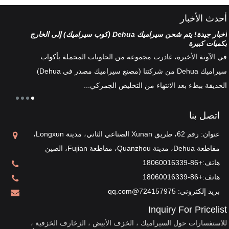
أحدث الأخبار
أخبار جيدة! يتم شحن سيراميك Dehua (كوب سيراميك) إلى الخارج
تصنيف
بكميات كبيرة
هناك 
في الآونة الأخيرة، غادرت مجموعة من الحاويات المحملة بأكواب
أطقم 
سيراميك Dehua من شركتنا (مصنع سيراميك مصدر في Dehua)
الخزف
الحديقة ببطء بعد الانتهاء من التخليص الجمركي...
ثقافة 
اتصل بنا
عنوان: رقم 62، طريق Xunan الصناعي الثاني، مدينة Longxun،
مقاطعة Dehua، مدينة Quanzhou، مقاطعة Fujian، الصين
هاتف:
+86-18060016339
هاتف:
+86-18060016339
بريد إلكتروني:
724157975@qq.com
Inquiry For Pricelist
للاستفسارات حول السيراميك ، الخزف الأبيض ، الزخارف الخزفية ،