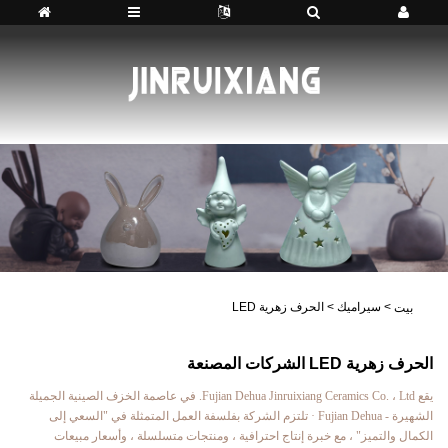
>
سيراميك
>
الحرف زهرية LED
بيت
الحرف زهرية LED الشركات المصنعة
يقع Fujian Dehua Jinruixiang Ceramics Co. ، Ltd. في عاصمة الخزف الصينية الجميلة
الشهيرة - Fujian Dehua · تلتزم الشركة بفلسفة العمل المتمثلة في "السعي إلى
الكمال والتميز" ، مع خبرة إنتاج احترافية ، ومنتجات متسلسلة ، وأسعار مبيعات