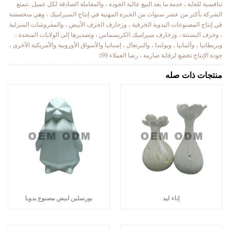
تنافسية للغاية ، خدمة ما بعد البيع عالية الجودة ، والمعاملة الصادقة لكل عميل. تتمتع
الشركة بأكثر من عشر سنوات من الخبرة المهنية في إنتاج السيراميك ، وهي متخصصة
في إنتاج المصنوعات اليدوية الخزفية ، وزخارف الخزف الأبيض ، والمفروشات المنزلية
، وخزف البستنة ، وزخارف سيراميك الكريسماس ، وتصديرها إلى الولايات المتحدة ،
وبريطانيا ، وألمانيا ، وبولندا ، والبرتغال ، إسبانيا والأسواق الأوروبية والأمريكية الأخرى ،
جودة الإنتاج تخضع لرقابة صارمة ، رضا العملاء 99٪
منتجات ذات صله
إناء ليد
بورسلين ابيض مصنوع يدويا