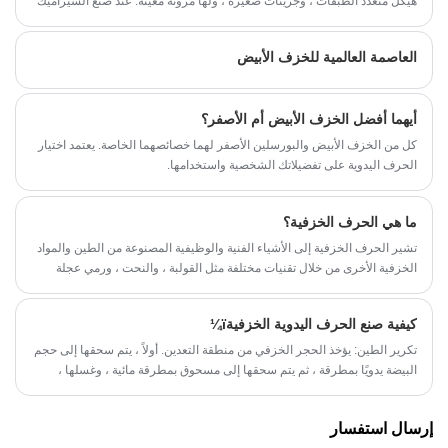
هيكل متعدد الطبقات ، وجزيئات صغيرة ، ولها مرونة معينة. عند صنع السيراميك
، سيكون لها وظيفة الترابط والتلدين ، بحيث يمكن تشكيل الحشو بسرعة ،
بحيث يمكن أيضًا تشكيل الفراغ بسهولة ، وفي نفس الوقت يتمتع باستقرار
العاصمة العالمية للخزف الأبيض
كيميائي وحراري أقوى.
أيهما أفضل الخزف الأبيض أم الأصفر؟
كل من الخزف الأبيض والبورسلين الأصفر لهما خصائصهما الخاصة. يعتمد اختيار
الحرف اليدوية على تفضيلاتك الشخصية واستخدامها.
ما هي الحرف الخزفية؟
تشير الحرف الخزفية إلى الأشياء الفنية والوظيفية المصنوعة من الطين والمواد
الخزفية الأخرى من خلال تقنيات مختلفة مثل القولبة ، والنحت ، ورمي عجلة
الخزاف ، والزجاج. فن السيراميك له تاريخ غني ويمتد ثقافات متنوعة في جميع
أنحاء العالم.
كيفية صنع الحرف اليدوية الخزفيةï¼
تكرير الطين: يؤخذ الحجر الخزفي من منطقة التعدين. أولاً ، يتم سحقها إلى حجم
البيضة يدويًا بمطرقة ، ثم يتم سحقها إلى مسحوق بمطرقة مائية ، وغسلها ،
وإزالة الشوائب منها ، ثم ترسبها في طين يشبه الطوب. ثم قم بخلط الطين
بالماء ، وقم بإزالة الخبث ، وفركه بكلتا يديك ، أو ادوس عليه بالأقدام لإخراج
إرسال استفسار
الهواء من الطين وجعل الماء في الوحل متساويًا.