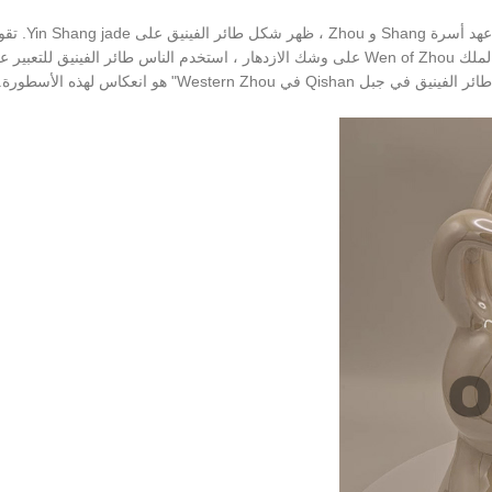
ظهور وعي Xiangrui هو أيضًا منذ زمن بعيد. في وقت مبكر من عهد أسرة Shang و Zhou ، ظهر 
الأسطورة أنه عندما كان الملك Shang على وشك الموت وكان الملك Wen of Zhou على وشك الازدهار ، استخدم الناس طائر الفينيق للتعبي
Western" هو انعكاس لهذه الأسطورة.