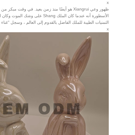
x
التمنيات الطيبة للملك الفاضل بالقدوم إلى العالم ، وسجل "غناء طائر الفينيق في جبل Qishan في  Zhou
x