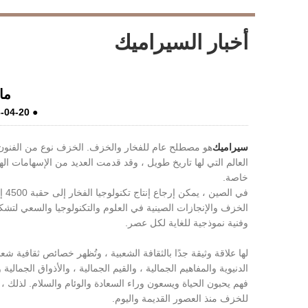
أخبار السيراميك
LiveChat
ما
-04-20
●
سيراميك
هو مصطلح عام للفخار والخزف. الخزف نوع من الفنون و
العالم التي لها تاريخ طويل ، وقد قدمت العديد من الإسهامات ال
خاصة.
الخزف والإنجازات الصينية في العلوم والتكنولوجيا والسعي لتش
وفنية نموذجية للغاية لكل عصر.
لها علاقة وثيقة جدًا بالثقافة الشعبية ، وتُظهر خصائص ثقافية ش
الدنيوية والمفاهيم الجمالية ، والقيم الجمالية ، والأذواق الجمالي
فهم يحبون الحياة ويسعون وراء السعادة والوئام والسلام. لذلك ، 
للخزف منذ العصور القديمة واليوم.