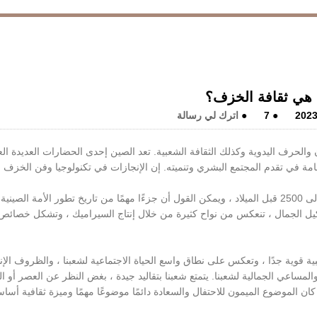
 هي ثقافة الخزف؟
2023
●
7
●
اترك لي رسالة
الحرف اليدوية وكذلك الثقافة الشعبية. تعد الصين إحدى الحضارات العديدة ال
هامة في تقدم المجتمع البشري وتنميته. إن الإنجازات في تكنولوجيا وفن الخزف له
في الصين ، يمكن إرجاع إنتاج تكنولوجيا الفخار إلى حقبة 4500 إلى 2500 قبل الميلاد ، ويمكن القول أن جزءًا مهمًا من تاريخ تطور الأمة ا
كيل الجمال ، تنعكس من نواح كثيرة من خلال إنتاج السيراميك ، وتشكل خصائص 
عبية قوية جدًا ، وتعكس على نطاق واسع الحياة الاجتماعية لشعبنا ، والظروف الإن
ة والمساعي الجمالية لشعبنا. يتمتع شعبنا بتقاليد جيدة ، بغض النظر عن العصر أو ا
كان الموضوع الميمون للاحتفال والسعادة دائمًا موضوعًا مهمًا وميزة ثقافية أساس