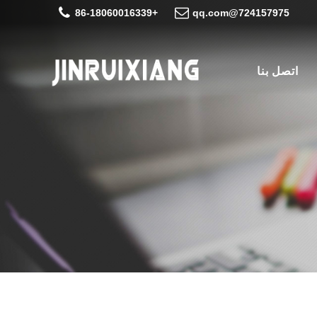
+86-18060016339
724157975@qq.com
اتصل بنا