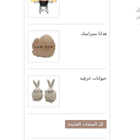
شكل طائر الفينيق على Yin Shang jade. تقول
ر عن
هدايا سيراميك
حيوانات خزفية
كل المنتجات الجديدة