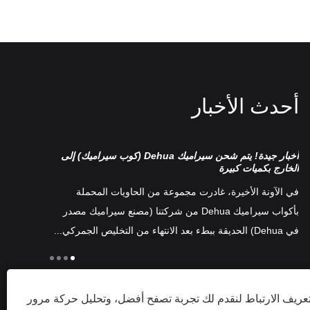
أحدث الأخبار
أخبار جيدة! يتم شحن سيراميك Dehua (كوب سيراميك) إلى
تصنيف طقم 
الخارج بكميات كبيرة
هناك العديد 
في الآونة الأخيرة، غادرت مجموعة من الحاويات المحملة
سيلادون ، أط
بأكواب سيراميك Dehua من شركتنا (مصنع سيراميك مصدر
"
البورسلين ال
في Dehua) الحديقة ببطء بعد الانتهاء من التخليص الجمركي...
صفحة مجيدة ف
نة
ريف الارتباط لنقدم لك تجربة تصفح أفضل، وتحليل حركة مرور