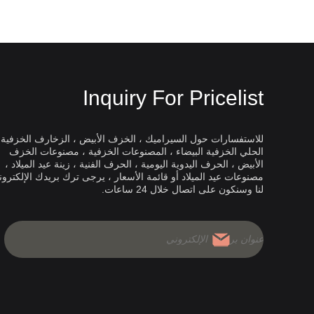
Inquiry For Pricelist
للاستفسارات حول السيراميك ، الخزف الأبيض ، الزخارف الخزفية 
الحلي الخزفية البيضاء ، المصنوعات الخزفية ، مصنوعات الخزف
Dingyao الخزف الأبيض
الأبيض ، الحرف اليدوية اليومية ، الحرف الفنية ، زينة عيد الميلاد ،
مصنوعات عيد الميلاد أو قائمة الأسعار ، يرجى ترك بريدك الإلكترو
شاي الخزفية ، أهمها: أطقم شاي
بدأت شهرة الخزف الأبي
لنا وسنكون على اتصال خلال 24 ساعات.
ين الأبيض ، أطقم شاي
ف الملون. كان لأواني الشاي هذه
أس
افة الشاي الصينية.
أسرة
الأشكال الأوعية والأطباق والصواني وأواني ال
والمواقد ثلاثية الأرجل والألعاب. بالمقارنة مع