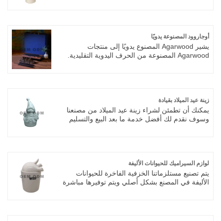
Porcelain هو البورسلين الأبيض المعروف لدى
الفرنسيين باسم blanc de chine ، والذي كان يشبه
بلانمانج ، أو هلام الحليب. كانت أشكال الآلهة
والمزهريات والمواقد البوذية ذات النقوش المقولبة
من أزهار البرقوق من الأشكال الشائعة.
أوجاروود المصنوعة يدويًا
يشير Agarwood المصنوع يدويًا إلى منتجات
Agarwood المصنوعة من الحرف اليدوية التقليدية.
عادةً ما يشمل إنتاج Agarwood المصنوع يدويًا اختيار
المواد ، والطحن ، والخلط ، والضغط والنحت ،
ومنتجات Agarwood المصنوعة يدويًا لروح الحرف
اليدوية والجودة الدقيقة.
زينة عيد الميلاد بقيادة
يمكنك أن تطمئن لشراء زينة عيد الميلاد من مصنعنا
وسوف نقدم لك أفضل خدمة ما بعد البيع والتسليم
في الوقت المناسب.
لوازم السيراميك للحيوانات الأليفة
يتم تصنيع مستلزماتنا الخزفية الفاخرة للحيوانات
الأليفة في المصنع بشكل أصلي ويتم توفيرها مباشرة
من قبل مصنع محترف لمصدر السيراميك الأصلي
لشركة Dehua، المشهور باسم عاصمة البورسلين
في الصين مع آلاف السنين من براعة السيراميك
الرائعة ومزايا السلسلة الصناعية الكاملة. باعتبارنا