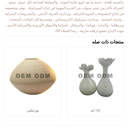
تنافسية للغاية ، خدمة ما بعد البيع عالية الجودة ، والمعاملة الصادقة لكل عميل. تتمتع
الشركة بأكثر من عشر سنوات من الخبرة المهنية في إنتاج السيراميك ، وهي متخصصة
في إنتاج المصنوعات اليدوية الخزفية ، وزخارف الخزف الأبيض ، والمفروشات المنزلية
، وخزف البستنة ، وزخارف سيراميك الكريسماس ، وتصديرها إلى الولايات المتحدة ،
وبريطانيا ، وألمانيا ، وبولندا ، والبرتغال ، إسبانيا والأسواق الأوروبية والأمريكية الأخرى ،
جودة الإنتاج تخضع لرقابة صارمة ، رضا العملاء 99٪
منتجات ذات صله
إناء ليد
بورسلين