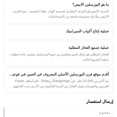
ما هو البورسلين الابيض؟
الخزف الأبيض هو الخزف التقليدي لجنسية الهان. نظرًا لشعبيته ، يبدو الخزف
الأبيض نبيلًا وله مجموعة واسعة من الاستخدامات.
عملية إنتاج أكواب السيراميك
عملية تصنيع الفخار المطلية
الفخار المطلي هو شكل قديم وتقليدي من صنع السيراميك يتضمن عادة خطوات
عملية التصنيع التالية:
أقدم موقع فرن البورسلين الأصلي المعروف في الصين في فوجيان!
منذ أكثر من 10،000 عام ، في Zhangpingqi و Dong ، قام أسلاف Fujian
الغربيين والفوجيان بعمل الفخار من التربة المأخوذة من الأرض تحت أقدامهم ،
من خلال تكثيف الماء ، وتصنيع الأيدي وصهر النار ، واستكمال محاولة رائعة
لإنشاء شيء من الخدش.
إرسال استفسار