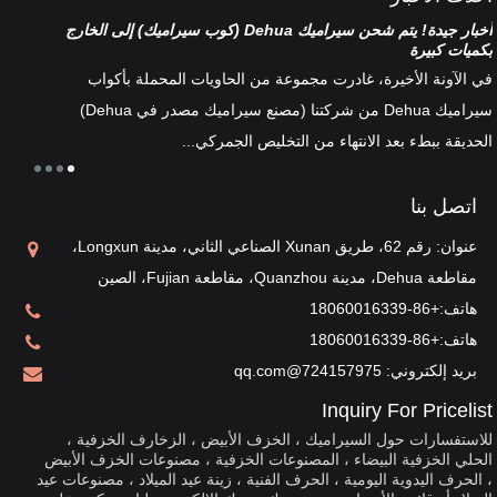
أخبار جيدة! يتم شحن سيراميك Dehua (كوب سيراميك) إلى الخارج
تصنيف
بكميات كبيرة
هناك 
في الآونة الأخيرة، غادرت مجموعة من الحاويات المحملة بأكواب
أطقم 
سيراميك Dehua من شركتنا (مصنع سيراميك مصدر في Dehua)
الخزف
الحديقة ببطء بعد الانتهاء من التخليص الجمركي...
ثقافة 
اتصل بنا
عنوان: رقم 62، طريق Xunan الصناعي الثاني، مدينة Longxun،
مقاطعة Dehua، مدينة Quanzhou، مقاطعة Fujian، الصين
هاتف:
+86-18060016339
هاتف:
+86-18060016339
بريد إلكتروني:
724157975@qq.com
Inquiry For Pricelist
للاستفسارات حول السيراميك ، الخزف الأبيض ، الزخارف الخزفية ،
الحلي الخزفية البيضاء ، المصنوعات الخزفية ، مصنوعات الخزف الأبيض
، الحرف اليدوية اليومية ، الحرف الفنية ، زينة عيد الميلاد ، مصنوعات عيد