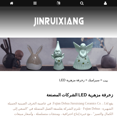
>
سيراميك
>
زخرفة مزهرية LED
بيت
زخرفة مزهرية LED الشركات المصنعة
يقع Fujian Dehua Jinruixiang Ceramics Co. ، Ltd. في عاصمة الخزف الصينية الجميلة
الشهيرة - Fujian Dehua · تلتزم الشركة بفلسفة العمل المتمثلة في "السعي إلى
الكمال والتميز" ، مع خبرة إنتاج احترافية ، ومنتجات متسلسلة ، وأسعار مبيعات