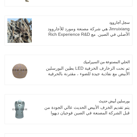
عبارة عن أشياء صغيرة بشكل أساسي ، وهذا الشكل
من العمل أقرب إلى حياة القدماء ، مما يجعل
الأعمال أكثر حيوية وقيمة بحثية. تطور الخزف
الحيواني بسرعة خلال عهد أسرة تانغ وسونغ ودخل
منازل الناس.
سجل أجاروود
Jinruixiang هي شركة مصنعة ومورد للأجاروود
الأصلي في الصين. مع Rich Experience R&D
Team في هذا المودع ، يمكننا تقديم أفضل حل مهني
للعملاء بسعر تنافسي من المنزل والخارج.
الحلي المصنوعة من السيراميك
تم نحت الزخارف الخزفية LED بطين البورسلين
الأبيض مع نفاذية جيدة للضوء ، مقترنة بالحرفية
التقليدية والرائعة. خصائصه الزينة أفضل. مناسبة
لتزيين الديكور الداخلي.
بورسلين أبيض حديث
يتم تقديم الخزف الأبيض الحديث عالي الجودة من
قبل الشركة المصنعة في الصين فوجيان ديهوا
جينرويكسيانج سيراميك المحدودة. شراء البورسلين
الأبيض الحديث الذي يتميز بجودة عالية مباشرة بسعر
منخفض.