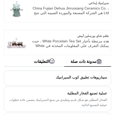
سيراميك إبداعي
China Fujian Dehua Jinruixiang Ceramics Co. ،
Ltd هي الشركة المصنعة والموردة الصينية التي تنتج
بشكل أساسي السيراميك الإبداعي ، الحرف الخزفية
الإبداعية مع سنوات عديدة من الخبرة. نأمل في بناء
علاقة تجارية معك.نحن ندمج التصميم الخاص والبحث
والتصنيع ، والتي تقدم خدمة ODM و OEM
طقم شاي بورسلين أبيض
هذه مرتبطة بأخبار White Porcelain Tea Set ، حيث
يمكنك التعرف على المعلومات المحدثة في White
Porcelain Tea Set ، لمساعدتك على فهم السوق
وتوسيعه بشكل أفضل. نظرًا لأن سوق White
Porcelain Tea Set يتطور ويتغير ، لذلك نوصيك
مدونة ذات صلة
التعليقات
بجمع موقعنا على الويب ، وسنعرض لك آخر الأخبار
على أساس منتظم.
سيناريوهات تطبيق كوب السيراميك
عملية تصنيع الفخار المطلية
الفخار المطلي هو شكل قديم وتقليدي من صنع السيراميك يتضمن عادة خطوات
عملية التصنيع التالية: