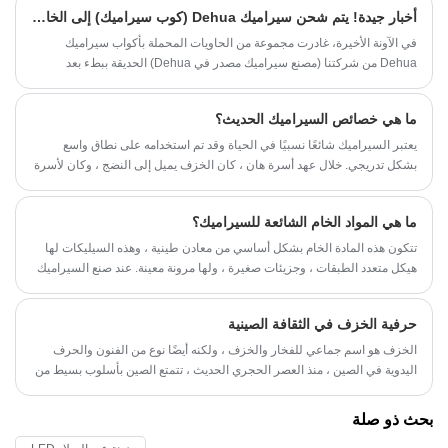
أخبار جيدة! يتم شحن سيراميك Dehua (كوب سيراميك) إلى الخارج بكميات كبيرة
في الآونة الأخيرة، غادرت مجموعة من الحاويات المحملة بأكواب سيراميك
Dehua من شركتنا (مصنع سيراميك مصدر في Dehua) الحديقة ببطء بعد
الانتهاء من التخليص الجمركي...
ما هي خصائص السيراميك الحديث؟
يعتبر السيراميك شائعًا نسبيًا في الحياة وقد تم استخدامه على نطاق واسع
بشكل تدريجي. خلال عهد أسرة هان ، كان الخزف يميل إلى النضج ، وكان لأسرة
تانغ أسلوبها الفني الخاص ، كما كان لخزف سلالات سونغ ومينغ وتشينغ خصائصه
الخاصة ، والتي تم تناقلها حتى يومنا هذا وتضمنت عناصر الموضة الحديثة.
ما هي المواد الخام الشائعة للسيراميك؟
تتكون هذه المادة الخام بشكل أساسي من معادن طينية ، وهذه السيليكات لها
هيكل متعدد الطبقات ، وجزيئات صغيرة ، ولها مرونة معينة. عند صنع السيراميك
، سيكون لها وظيفة الترابط والتلدين ، بحيث يمكن تشكيل الحشو بسرعة ،
بحيث يمكن أيضًا تشكيل الفراغ بسهولة ، وفي نفس الوقت يتمتع باستقرار
حرفية الخزف في الثقافة الصينية
كيميائي وحراري أقوى.
الخزف هو اسم جماعي للفخار والخزف ، ولكنه أيضًا نوع من الفنون والحرف
اليدوية في الصين ، منذ العصر الحجري الحديث ، تتمتع الصين بأسلوب بسيط من
الفخار المطلي والفخار الأسود. يحتوي الفخار والخزف على مواد وخصائص
مختلفة.
بحث ذو صلة