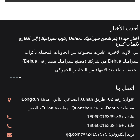
أحدث الأخبار
أخبار جيدة! يتم شحن سيراميك Dehua (كوب سيراميك) إلى الخارج
تصنيف
بكميات كبيرة
هناك 
في الآونة الأخيرة، غادرت مجموعة من الحاويات المحملة بأكواب
أطقم 
سيراميك Dehua من شركتنا (مصنع سيراميك مصدر في Dehua)
الخزف
الحديقة ببطء بعد الانتهاء من التخليص الجمركي...
ثقافة 
اتصل بنا
عنوان: رقم 62، طريق Xunan الصناعي الثاني، مدينة Longxun،
مقاطعة Dehua، مدينة Quanzhou، مقاطعة Fujian، الصين
هاتف:
+86-18060016339
هاتف:
+86-18060016339
بريد إلكتروني:
724157975@qq.com