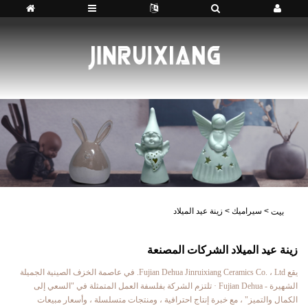
>
سيراميك
>
زينة عيد الميلاد
بيت
زينة عيد الميلاد الشركات المصنعة
يقع Fujian Dehua Jinruixiang Ceramics Co. ، Ltd. في عاصمة الخزف الصينية الجميلة
الشهيرة - Fujian Dehua · تلتزم الشركة بفلسفة العمل المتمثلة في "السعي إلى
الكمال والتميز" ، مع خبرة إنتاج احترافية ، ومنتجات متسلسلة ، وأسعار مبيعات